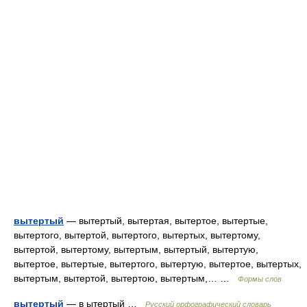
вытертый
— вытертый, вытертая, вытертое, вытертые,
вытертого, вытертой, вытертого, вытертых, вытертому,
вытертой, вытертому, вытертым, вытертый, вытертую,
вытертое, вытертые, вытертого, вытертую, вытертое, вытертых,
вытертым, вытертой, вытертою, вытертым,… …
Формы слов
вытертый
— в ытертый …
Русский орфографический словарь