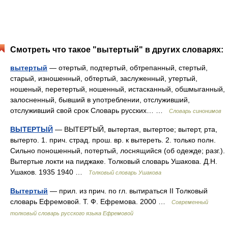
Смотреть что такое "вытертый" в других словарях:
вытертый
— отертый, подтертый, обтрепанный, стертый,
старый, изношенный, обтертый, заслуженный, утертый,
ношеный, перетертый, ношенный, истасканный, обшмыганный,
залосненный, бывший в употреблении, отслуживший,
отслуживший свой срок Словарь русских… …
Словарь синонимов
ВЫТЕРТЫЙ
— ВЫТЕРТЫЙ, вытертая, вытертое; вытерт, рта,
вытерто. 1. прич. страд. прош. вр. к вытереть. 2. только полн.
Сильно поношенный, потертый, лоснящийся (об одежде; разг.).
Вытертые локти на пиджаке. Толковый словарь Ушакова. Д.Н.
Ушаков. 1935 1940 …
Толковый словарь Ушакова
Вытертый
— прил. из прич. по гл. вытираться II Толковый
словарь Ефремовой. Т. Ф. Ефремова. 2000 …
Современный
толковый словарь русского языка Ефремовой