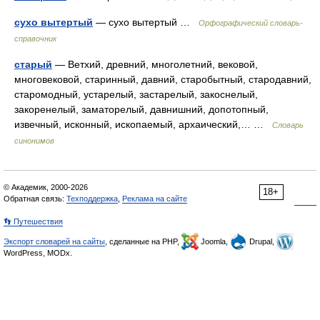
сухо вытертый
— сухо вытертый …
Орфографический словарь-
справочник
старый
— Ветхий, древний, многолетний, вековой,
многовековой, старинный, давний, старобытный, стародавний,
старомодный, устарелый, застарелый, закоснелый,
закоренелый, заматорелый, давнишний, допотопный,
извечный, исконный, ископаемый, архаический,… …
Словарь
синонимов
© Академик, 2000-2026
18+
Обратная связь:
Техподдержка
,
Реклама на сайте
👣 Путешествия
Экспорт словарей на сайты
, сделанные на PHP,
Joomla,
Drupal,
WordPress, MODx.