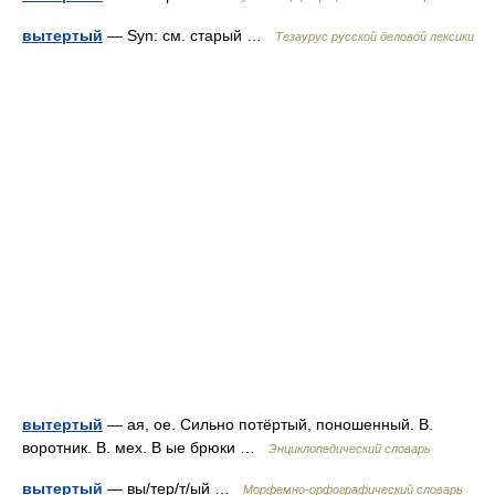
вытертый
— Syn: см. старый …
Тезаурус русской деловой лексики
вытертый
— ая, ое. Сильно потёртый, поношенный. В.
воротник. В. мех. В ые брюки …
Энциклопедический словарь
вытертый
— вы/тер/т/ый …
Морфемно-орфографический словарь