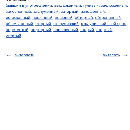
бывший в употреблении
,
вышарканный
,
гунявый
,
заеложенный
,
залосненный
,
заслуженный
,
затертый
,
изношенный
,
истасканный
,
ношенный
,
ношеный
,
обтертый
,
обтрепанный
,
обшмыганный
,
отертый
,
отслуживший
,
отслуживший свой срок
,
перетертый
,
подтертый
,
поношенный
,
старый
,
стертый
,
утертый
вытерпеть
вытесать